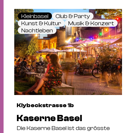
Kleinbasel
Club & Party
Kunst & Kultur
Musik & Konzert
Nachtleben
Klybeckstrasse 1b
Kaserne Basel
Die Kaserne Basel ist das grösste