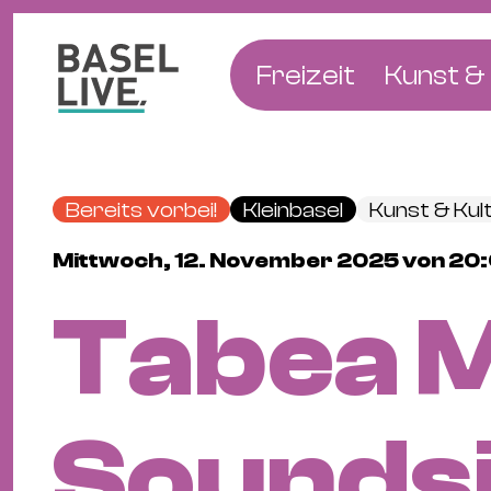
Freizeit
Kunst & 
Musik & Konzert
Museen
Club & Party
Theate
Bereits vorbei!
Kleinbasel
Kunst & Kul
Familie & Kinder
Galerien
Mittwoch, 12. November 2025 von 20:0
Kino & Film
Literat
Tabea M
Hotels
Natur & Parks
Soundsi