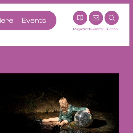
iere
Events
Magazin
Newsletter
Suchen
adt
etten
ldingen
asel
n
ck
ohann
tein