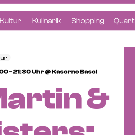
Kultur
Kulinarik
Shopping
Quart
e
Restaurants
Mode & Kleider
Altst
r
Bars & Pubs
Concept Stores
Bachl
tur
 & Ausstellungen
Cafés & Tea Rooms
Wohnen & Leben
Gunde
0 - 21:30 Uhr @ Kaserne Basel
ur & Bücher
Bäckereien & Konditoreien
Schmuck & Uhren
Kleinb
artin &
Blumen & Pflanze
Klybe
St. J
Wetts
sters: