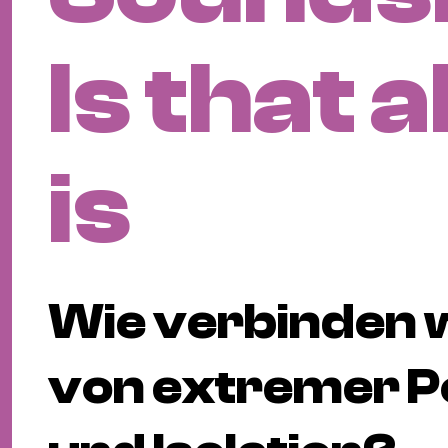
Is that a
is
Wie verbinden w
von extremer P