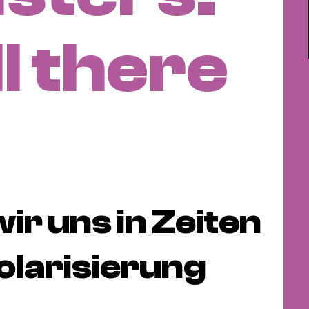
ll there
ir uns in Zeiten
olarisierung