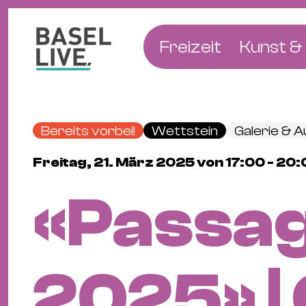
Freizeit
Kunst & 
Musik & Konzert
Museen
Club & Party
Theate
Bereits vorbei!
Wettstein
Galerie & A
Familie & Kinder
Galerien
Freitag, 21. März 2025 von 17:00 - 20:
Kino & Film
Literat
«Passa
Hotels
Natur & Parks
2025» |