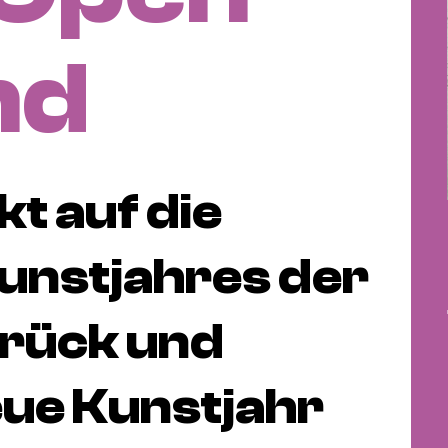
nd
kt auf die
Kunstjahres der
urück und
eue Kunstjahr