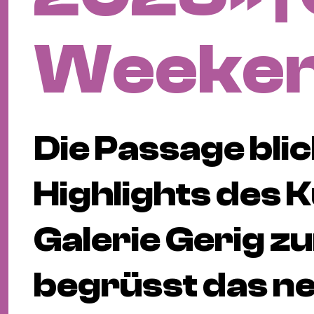
Weeke
Die Passage blic
Highlights des 
Galerie Gerig z
begrüsst das n