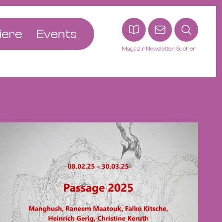
iere
Events
Magazin
Newsletter
Suchen
adt
etten
ldingen
asel
n
ck
ohann
tein