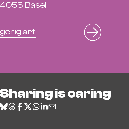
4058 Basel
gerig.art
Sharing is caring