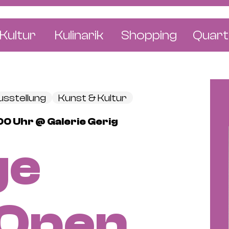
Kultur
Kulinarik
Shopping
Quart
e
Restaurants
Mode & Kleider
Altst
r
Bars & Pubs
Concept Stores
Bachl
usstellung
Kunst & Kultur
 & Ausstellungen
Cafés & Tea Rooms
Wohnen & Leben
Gunde
00 Uhr @ Galerie Gerig
ur & Bücher
Bäckereien & Konditoreien
Schmuck & Uhren
Kleinb
ge
Blumen & Pflanze
Klybe
St. J
Wetts
 Open