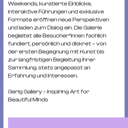
Ba
Weekends, kuratierte Einblicke,
Gu
interaktive Führungen und exklusive
Kle
Formate eröffnen neue Perspektiven
Kl
und laden zum Dialog ein. Die Galerie
St.
begleitet alle Besucher*innen fachlich
Jo
fundiert, persönlich und diskret – von
We
der ersten Begegnung mit Kunst bis
Ev
zur langfristigen Begleitung ihrer
Sammlung, stets angepasst an
Erfahrung und Interessen.
Gerig Gallery – Inspiring Art for
Magazin
Newsletter
Suchen
Beautiful Minds