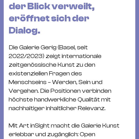
&
der Blick verweilt,
Kle
eröffnet sich der
Co
Dialog.
St
Wo
&
Die Galerie Gerig (Basel, seit
Le
2022/2023) zeigt internationale
Sc
zeitgenössische Kunst zu den
&
existenziellen Fragen des
Uh
Menschseins – Werden, Sein und
Bl
Vergehen. Die Positionen verbinden
&
höchste handwerkliche Qualität mit
Pf
nachhaltiger inhaltlicher Relevanz.
Qu
Mit Art inSight macht die Galerie Kunst
Alt
erlebbar und zugänglich: Open