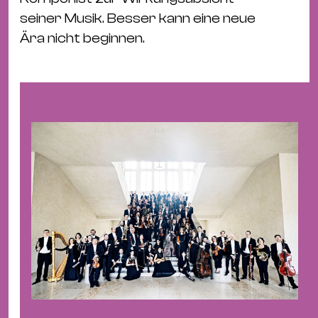
&
seiner Musik. Besser kann eine neue
Kle
Ära nicht beginnen.
Co
St
Wo
&
Le
Sc
&
Uh
Bl
&
Pf
Qu
Alt