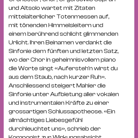
Bü
und Altsolo wartet mit Zitaten
Kul
mittelalterlicher Totenmessen auf,
Re
mit tönenden Himmelsleitern und
Ba
einem berührend schlicht glimmenden
&
Urlicht. Ihren Beinamen verdankt die
Pu
Sinfonie dem fünften und letzten Satz,
Ca
wo der Chor in geheimnisvollem piano
&
die Worte singt «Aufersteh’n wirst du
Te
aus dem Staub, nach kurzer Ruh».
Ro
Anschliessend steigert Mahler die
Bä
Sinfonie unter Aufbietung aller vokalen
&
und instrumentalen Kräfte zu einer
Kon
grossartigen Schlussapotheose. «Ein
Sh
allmächtiges Liebesgefühl
durchleuchtet uns», schrieb der
Mo
Komponist zur Wirkungsabsicht