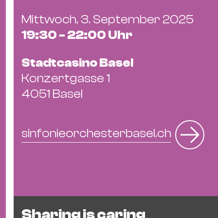
Ba
Gu
Mittwoch, 3. September 2025
Kle
19:30 - 22:00 Uhr
Kl
St.
Stadtcasino Basel
Jo
Konzertgasse 1
We
4051 Basel
Ev
sinfonieorchesterbasel.ch
Magazin
Newsletter
Suchen
Sharing is caring