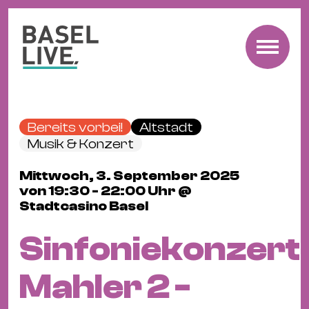
Fre
Mu
&
Bereits vorbei!
Altstadt
Ko
Musik & Konzert
Cl
Mittwoch, 3. September 2025
&
von 19:30 - 22:00 Uhr @
Pa
Stadtcasino Basel
Fam
&
Sinfoniekonzert
Kin
Kin
Mahler 2 -
&