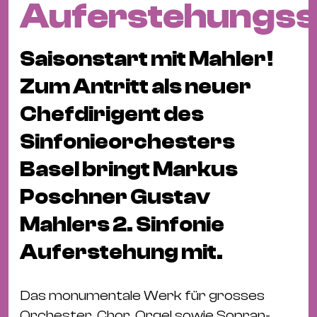
Auferstehungss
Fil
Hot
Na
Saisonstart mit Mahler!
&
Zum Antritt als neuer
Pa
Ku
Chefdirigent des
&
Sinfonieorchesters
Ku
Basel bringt Markus
Mu
Poschner Gustav
Th
Gal
Mahlers 2. Sinfonie
&
Auferstehung mit.
Au
Lit
Das monumentale Werk für grosses
&
Orchester, Chor, Orgel sowie Sopran-