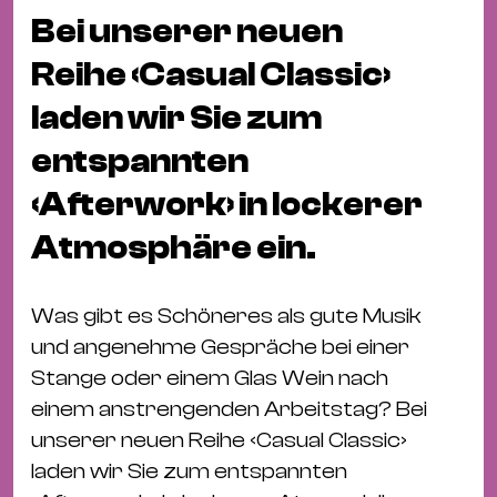
Fil
Bei unserer neuen
Hot
Reihe ‹Casual Classic›
Na
&
laden wir Sie zum
Pa
entspannten
Ku
&
‹Afterwork› in lockerer
Ku
Atmosphäre ein.
Mu
Th
Was gibt es Schöneres als gute Musik
Gal
und angenehme Gespräche bei einer
&
Stange oder einem Glas Wein nach
Au
einem anstrengenden Arbeitstag? Bei
Lit
unserer neuen Reihe ‹Casual Classic›
&
laden wir Sie zum entspannten