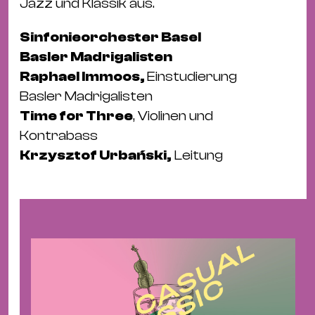
Jazz und Klassik aus.
&
Kle
Sinfonieorchester Basel
Co
Basler Madrigalisten
St
Raphael Immoos,
Einstudierung
Wo
Basler Madrigalisten
&
Time for Three
, Violinen und
Le
Kontrabass
Sc
Krzysztof Urbański,
Leitung
&
Uh
Bl
&
Pf
Qu
Alt