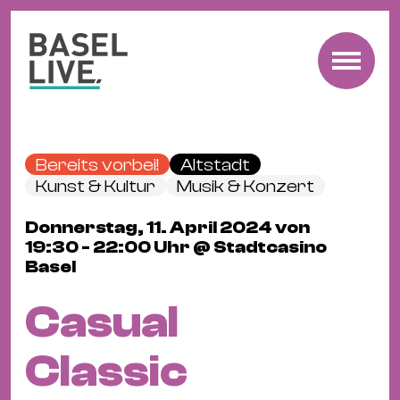
Fre
Mu
&
Bereits vorbei!
Altstadt
Ko
Kunst & Kultur
Musik & Konzert
Cl
Donnerstag, 11. April 2024 von
&
19:30 - 22:00 Uhr @ Stadtcasino
Pa
Basel
Fam
&
Casual
Kin
Kin
Classic
&