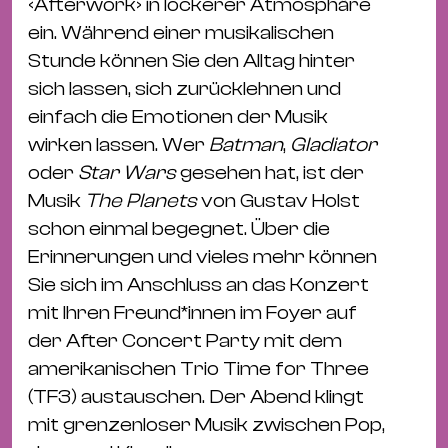
Bü
‹Afterwork› in lockerer Atmosphäre
Kul
ein. Während einer musikalischen
Stunde können Sie den Alltag hinter
Re
sich lassen, sich zurücklehnen und
Ba
einfach die Emotionen der Musik
&
wirken lassen. Wer
Batman
,
Gladiator
Pu
oder
Star Wars
gesehen hat, ist der
Ca
Musik
The Planets
von Gustav Holst
&
schon einmal begegnet. Über die
Te
Erinnerungen und vieles mehr können
Ro
Sie sich im Anschluss an das Konzert
Bä
mit Ihren Freund*innen im Foyer auf
&
der After Concert Party mit dem
Kon
amerikanischen Trio Time for Three
Sh
(TF3) austauschen. Der Abend klingt
mit grenzenloser Musik zwischen Pop,
Mo