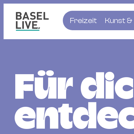
Freizeit
Kunst & 
Musik & Konzert
Museen
Club & Party
Theate
Familie & Kinder
Galerien
Für di
Kino & Film
Literat
Hotels
Natur & Parks
entdec