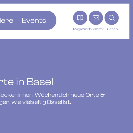
iere
Events
Magazin
Newsletter
Suchen
adt
etten
ldingen
asel
rte in Basel
n
ck
tdecker:innen: Wöchentlich neue Orte &
ohann
en, wie vielseitig Basel ist.
tein