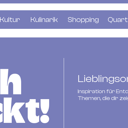
Kultur
Kulinarik
Shopping
Quart
e
Restaurants
Mode & Kleider
Altst
r
Bars & Pubs
Concept Stores
Bachl
 & Ausstellungen
Cafés & Tea Rooms
Wohnen & Leben
Gunde
ch
ur & Bücher
Bäckereien & Konditoreien
Schmuck & Uhren
Kleinb
Lieblingso
Blumen & Pflanze
Klybe
Inspiration für En
St. J
Themen, die dir zeig
kt!
Wetts