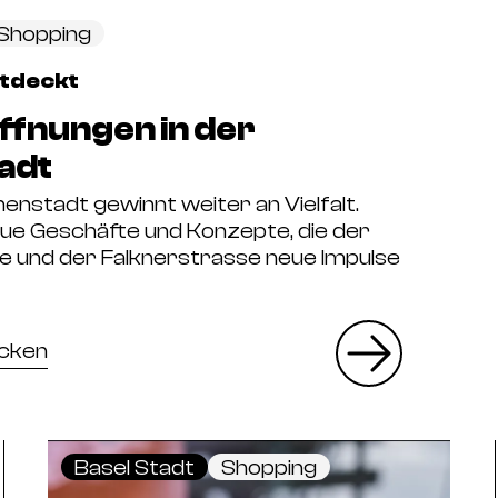
Shopping
ntdeckt
fnungen in der
adt
nenstadt gewinnt weiter an Vielfalt.
ue Geschäfte und Konzepte, die der
e und der Falknerstrasse neue Impulse
ecken
Basel Stadt
Shopping