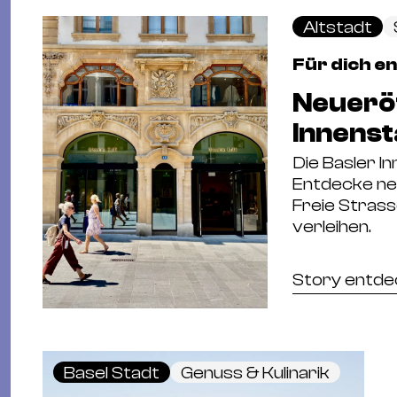
Altstadt
Für dich e
Neueröf
Innenst
Die Basler In
Entdecke ne
Freie Strass
verleihen.
Story entd
Basel Stadt
Genuss & Kulinarik