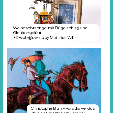
Weihnachtsengel mit Flügelschlag und
Glockengeläut
(©
web @swmb by Matthias Willi
)
Christophe Blain – Paradis Perdus