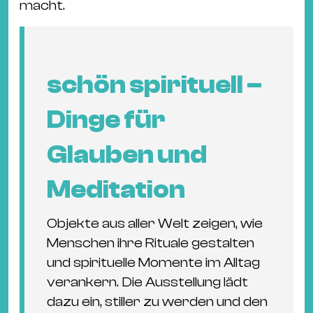
Ba
macht.
Gu
Kle
Kl
schön spirituell –
St.
Jo
Dinge für
We
Ev
Glauben und
Meditation
Objekte aus aller Welt zeigen, wie
Magazin
Newsletter
Suchen
Menschen ihre Rituale gestalten
und spirituelle Momente im Alltag
verankern. Die Ausstellung lädt
dazu ein, stiller zu werden und den