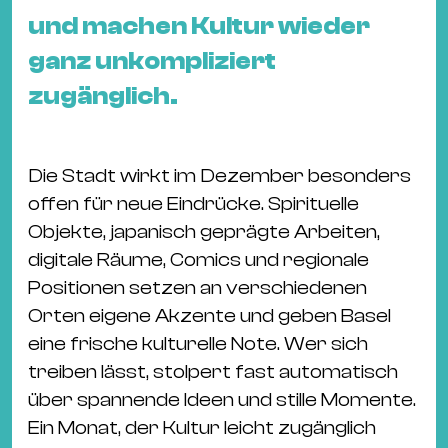
&
und machen Kultur wieder
Kle
ganz unkompliziert
Co
zugänglich.
St
Wo
&
Die Stadt wirkt im Dezember besonders
Le
offen für neue Eindrücke. Spirituelle
Sc
Objekte, japanisch geprägte Arbeiten,
&
digitale Räume, Comics und regionale
Uh
Positionen setzen an verschiedenen
Bl
Orten eigene Akzente und geben Basel
&
eine frische kulturelle Note. Wer sich
Pf
treiben lässt, stolpert fast automatisch
Qu
über spannende Ideen und stille Momente.
Alt
Ein Monat, der Kultur leicht zugänglich