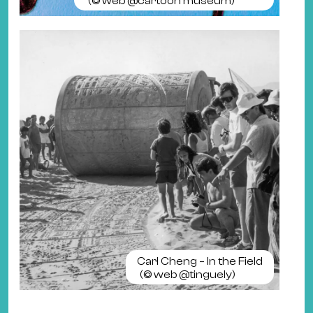
(©
web @cartoon museum
)
Carl Cheng – In the Field
(©
web @tinguely
)