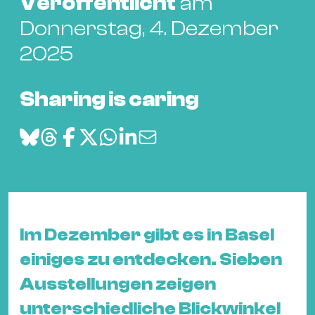
Bü
Veröffentlicht
am
Kul
Donnerstag, 4. Dezember
2025
Re
Ba
&
Sharing is caring
Pu
Ca
&
Te
Ro
Bä
&
Im Dezember gibt es in Basel
Kon
einiges zu entdecken. Sieben
Sh
Ausstellungen zeigen
Mo
unterschiedliche Blickwinkel