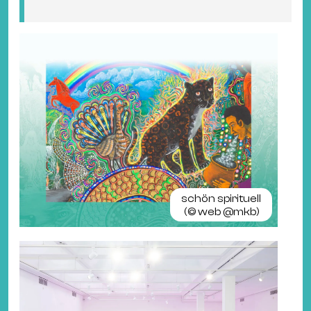
schön spirituell
(©
web @mkb
)