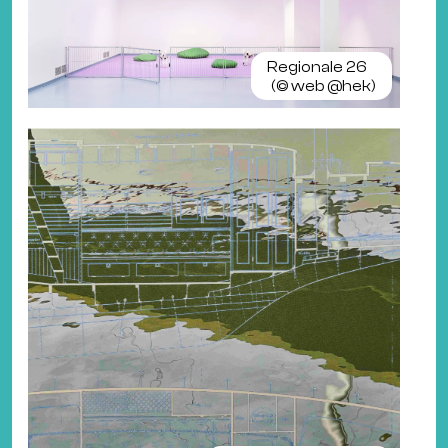
Regionale 26
(©
web @hek
)