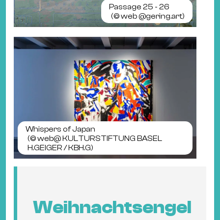
Passage 25 - 26
(©
web @gering.art
)
Whispers of Japan
(©
web@ KULTURSTIFTUNG BASEL
H.GEIGER / KBH.G
)
Weihnachtsengel