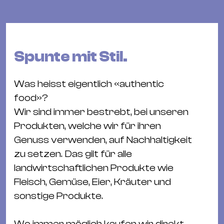
Bü
Kul
Re
Ba
Spunte mit Stil.
&
Pu
Was heisst eigentlich «authentic
Ca
food»?
&
Wir sind immer bestrebt, bei unseren
Te
Produkten, welche wir für ihren
Ro
Genuss verwenden, auf Nachhaltigkeit
Bä
zu setzen. Das gilt für alle
&
landwirtschaftlichen Produkte wie
Kon
Fleisch, Gemüse, Eier, Kräuter und
Sh
sonstige Produkte.
Mo
Wo immer möglich kaufen wir direkt