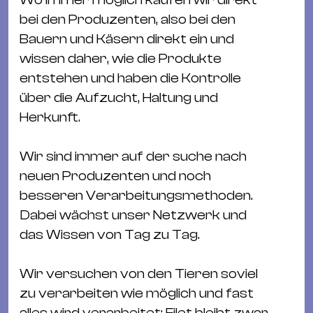
&
bei den Produzenten, also bei den
Kle
Bauern und Käsern direkt ein und
Co
wissen daher, wie die Produkte
St
entstehen und haben die Kontrolle
Wo
über die Aufzucht, Haltung und
&
Herkunft.
Le
Sc
Wir sind immer auf der suche nach
&
neuen Produzenten und noch
Uh
besseren Verarbeitungsmethoden.
Bl
Dabei wächst unser Netzwerk und
&
das Wissen von Tag zu Tag.
Pf
Qu
Wir versuchen von den Tieren soviel
zu verarbeiten wie möglich und fast
Alt
alles wird verarbeitet: Filet bleibt zwar