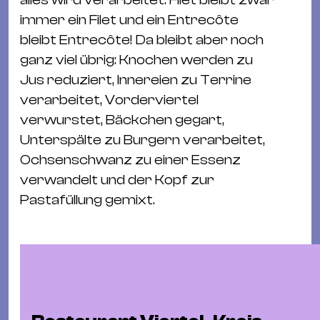
Ba
immer ein Filet und ein Entrecôte
Gu
bleibt Entrecôte! Da bleibt aber noch
Kle
ganz viel übrig: Knochen werden zu
Kl
Jus reduziert, Innereien zu Terrine
St.
verarbeitet, Vorderviertel
Jo
verwurstet, Bäckchen gegart,
We
Unterspälte zu Burgern verarbeitet,
Ev
Ochsenschwanz zu einer Essenz
verwandelt und der Kopf zur
Pastafüllung gemixt.
Magazin
Newsletter
Suchen