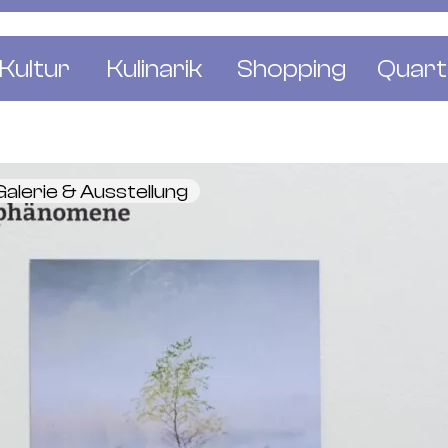
Kultur
Kulinarik
Shopping
Quart
e
Restaurants
Mode & Kleider
Altst
r
Bars & Pubs
Concept Stores
Bachl
Galerie & Ausstellung
 & Ausstellungen
Cafés & Tea Rooms
Wohnen & Leben
Gunde
ur & Bücher
Bäckereien & Konditoreien
Schmuck & Uhren
Kleinb
Blumen & Pflanze
Klybe
St. J
Wetts