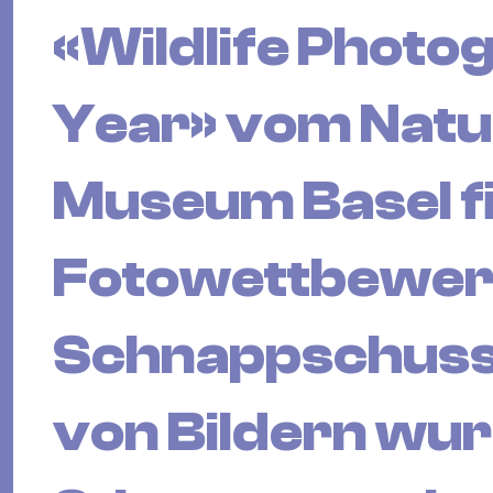
«Wildlife Photo
Year» vom Natu
Museum Basel f
Fotowettbewe
Schnappschuss 
von Bildern wur