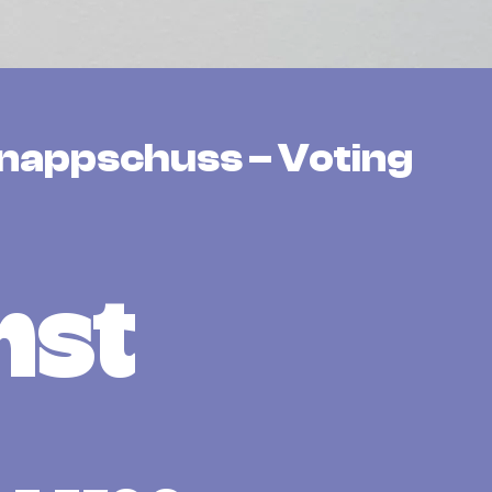
appschuss – Voting
mst