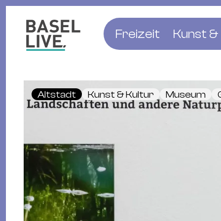
Freizeit
Kunst & 
Musik & Konzert
Museen
Club & Party
Theate
Altstadt
Kunst & Kultur
Museum
Familie & Kinder
Galerien
Kino & Film
Literat
Hotels
Natur & Parks