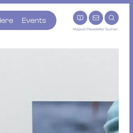
iere
Events
Magazin
Newsletter
Suchen
adt
etten
ldingen
asel
n
ck
ohann
tein