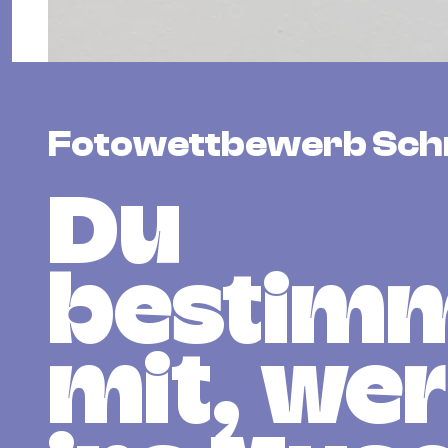
Fotowettbewerb Schn
Du
bestim
mit, wer