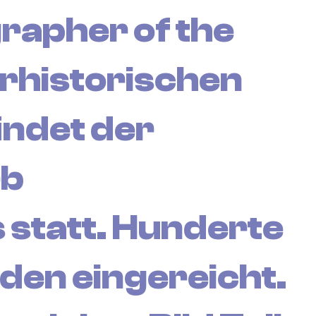
grapher of the
rhistorischen
indet der
rb
statt. Hunderte
den eingereicht.