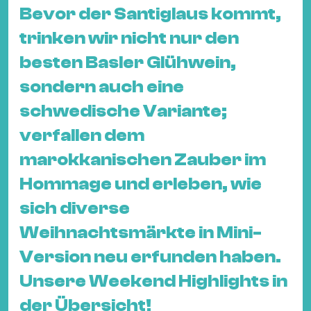
&
Bevor der Santiglaus kommt,
Kle
trinken wir nicht nur den
Co
besten Basler Glühwein,
St
Wo
sondern auch eine
&
schwedische Variante;
Le
verfallen dem
Sc
marokkanischen Zauber im
&
Uh
Hommage und erleben, wie
Bl
sich diverse
&
Weihnachtsmärkte in Mini-
Pf
Version neu erfunden haben.
Qu
Unsere Weekend Highlights in
Alt
der Übersicht!