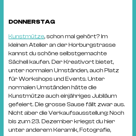
Ba
Gu
Kle
DONNERSTAG
Kl
St.
Kunstmütze
, schon mal gehört? Im
Jo
kleinen Atelier an der Horburgstrasse
We
kannst du schöne selbstgemachte
Ev
Sächeli kaufen. Der Kreativort bietet,
unter normalen Umständen, auch Platz
für Workshops und Events. Unter
normalen Umständen hätte die
Kunstmütze auch einjähriges Jubiläum
Magazin
Newsletter
Suchen
gefeiert. Die grosse Sause fällt zwar aus.
Nicht aber die Verkaufsausstellung: Noch
bis zum 23. Dezember kriegst du hier
unter anderem Keramik, Fotografie,