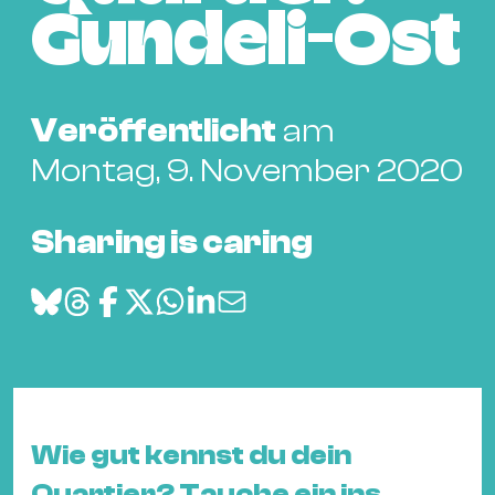
Bü
Gundeli-Ost
Kul
Re
Ba
Veröffentlicht
am
&
Montag, 9. November 2020
Pu
Ca
Sharing is caring
&
Te
Ro
Bä
&
Kon
Sh
Wie gut kennst du dein
Mo
Quartier? Tauche ein ins