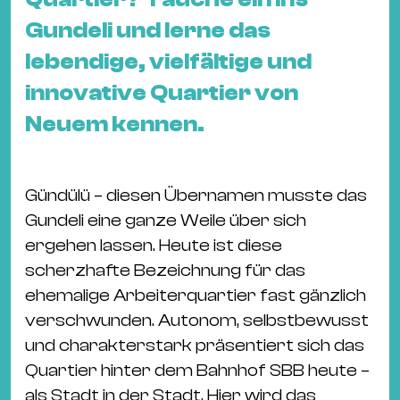
&
Gundeli und lerne das
Kle
Co
lebendige, vielfältige und
St
innovative Quartier von
Wo
Neuem kennen.
&
Le
Sc
Gündülü – diesen Übernamen musste das
&
Gundeli eine ganze Weile über sich
Uh
ergehen lassen. Heute ist diese
Bl
scherzhafte Bezeichnung für das
&
ehemalige Arbeiterquartier fast gänzlich
Pf
verschwunden. Autonom, selbstbewusst
Qu
und charakterstark präsentiert sich das
Quartier hinter dem Bahnhof SBB heute –
Alt
als Stadt in der Stadt. Hier wird das