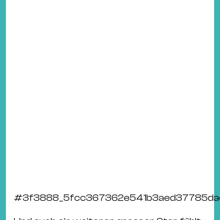
#
3f3888_5fcc367362e541b3aed37785dac