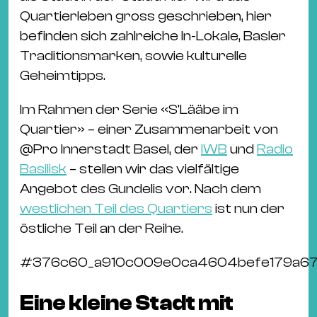
Ba
Quartierleben gross geschrieben, hier
Gu
befinden sich zahlreiche In-Lokale, Basler
Kle
Traditionsmarken, sowie kulturelle
Kl
Geheimtipps.
St.
Jo
Im Rahmen der Serie «S'Lääbe im
We
Quartier» – einer Zusammenarbeit von
Ev
@
Pro Innerstadt Basel
, der
IWB
und
Radio
Basilisk
– stellen wir das vielfältige
Angebot des Gundelis vor. Nach dem
westlichen Teil des Quartiers
ist nun der
östliche Teil an der Reihe.
Magazin
Newsletter
Suchen
#
376c60_a910c009e0ca4604befe179a671
Eine kleine Stadt mit