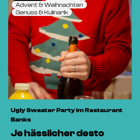
Advent & Weihnachten
Genuss & Kulinarik
Ugly Sweater Party im Restaurant
Banks
Je hässlicher desto