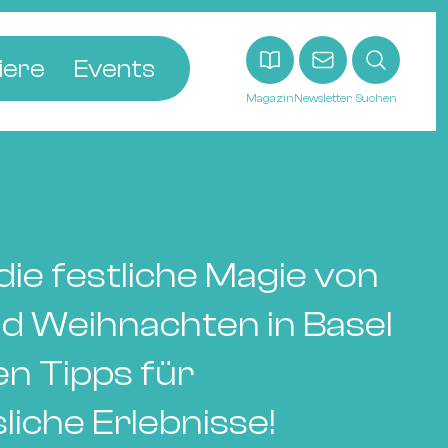
iere
Events
Magazin
Newsletter
Suchen
adt
etten
ldingen
asel
ie festliche Magie von
n
ck
d Weihnachten in Basel
ohann
en Tipps für
tein
iche Erlebnisse!