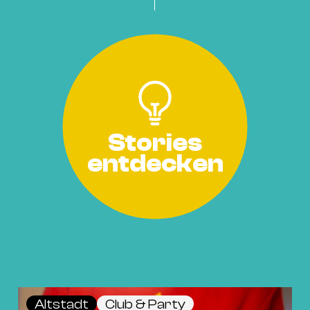
Stories
entdecken
Altstadt
Club & Party