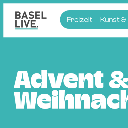
Freizeit
Kunst & 
Musik & Konzert
Museen
Club & Party
Theate
Familie & Kinder
Galerien
Kino & Film
Literat
Advent 
Hotels
Weihnac
Natur & Parks