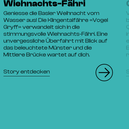
Wiehnachts-Fähri
Geniesse die Basler Weihnacht vom
V
Wasser aus! Die Klingentalfähre «Vogel
b
Gryff» verwandelt sich in die
Q
stimmungsvolle Wiehnachts-Fähri. Eine
i
unvergessliche Überfahrt mit Blick auf
e
das beleuchtete Münster und die
B
Mittlere Brücke wartet auf dich.
r
Story entdecken