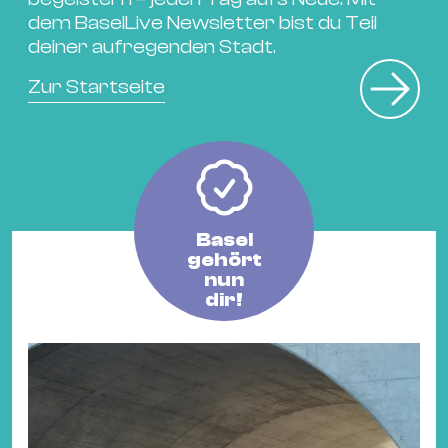
Fil
dem BaselLive Newsletter bist du Teil
Hot
deiner aufregenden Stadt.
Na
Zur Startseite
&
Pa
Ku
&
Ku
Basel
Mu
gehört
Th
nun
dir!
Gal
&
Au
Lit
&