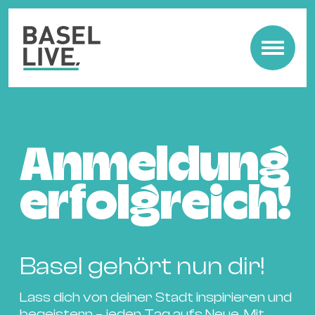
Fre
Mu
&
Ko
Anmeldung
Cl
&
erfolgreich!
Pa
Fam
&
Basel gehört nun dir!
Kin
Kin
Lass dich von deiner Stadt inspirieren und
&
begeistern – jeden Tag aufs Neue. Mit