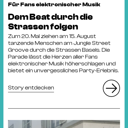
&
Für Fans elektronischer Musik
Kle
Dem Beat durch die
Co
Strassen folgen
St
Wo
Zum 20. Mal ziehen am 15. August
&
tanzende Menschen am Jungle Street
Groove durch die Strassen Basels. Die
Le
Parade lässt die Herzen aller Fans
Sc
elektronischer Musik höherschlagen und
&
bietet ein unvergessliches Party-Erlebnis.
Uh
Bl
Story entdecken
&
Pf
Qu
Alt