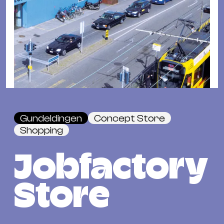
Fil
Hot
Na
&
Pa
Ku
&
Ku
Gundeldingen
Concept Store
Mu
Shopping
Th
Gal
Jobfactory
&
Au
Store
Lit
&