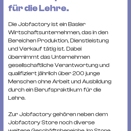
&
für die Lehre.
Kle
Co
Die Jobfactory ist ein Basler
St
Wirtschaftsunternehmen, das in den
Wo
Bereichen Produktion, Dienstleistung
&
und Verkauf tätig ist. Dabei
Le
übernimmt das Unternehmen
Sc
gesellschaftliche Verantwortung und
&
qualifiziert jährlich über 200 junge
Uh
Menschen ohne Arbeit und Ausbildung
Bl
durch ein Berufspraktikum für die
&
Lehre.
Pf
Qu
Zur Jobfactory gehören neben dem
Jobfactory Store noch diverse
Alt
weitere Geschäftsbereiche. Im Store