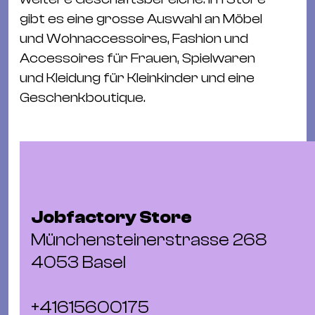
Ba
gibt es eine grosse Auswahl an Möbel
Gu
und Wohnaccessoires, Fashion und
Kle
Accessoires für Frauen, Spielwaren
Kl
und Kleidung für Kleinkinder und eine
St.
Geschenkboutique.
Jo
We
Ev
Jobfactory Store
Münchensteinerstrasse 268
Magazin
Newsletter
Suchen
4053 Basel
+41615600175