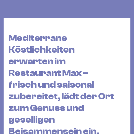
Bü
Kul
Re
Ba
Mediterrane
&
Pu
Köstlichkeiten
Ca
erwarten im
&
Restaurant Max –
Te
Ro
frisch und saisonal
Bä
zubereitet, lädt der Ort
&
Kon
zum Genuss und
Sh
geselligen
Mo
Beisammensein ein.