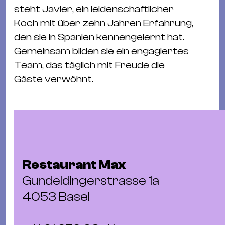
Ba
steht Javier, ein leidenschaftlicher
Gu
Koch mit über zehn Jahren Erfahrung,
Kle
den sie in Spanien kennengelernt hat.
Kl
Gemeinsam bilden sie ein engagiertes
St.
Team, das täglich mit Freude die
Jo
Gäste verwöhnt.
We
Ev
Restaurant Max
Magazin
Newsletter
Suchen
Gundeldingerstrasse 1a
4053 Basel