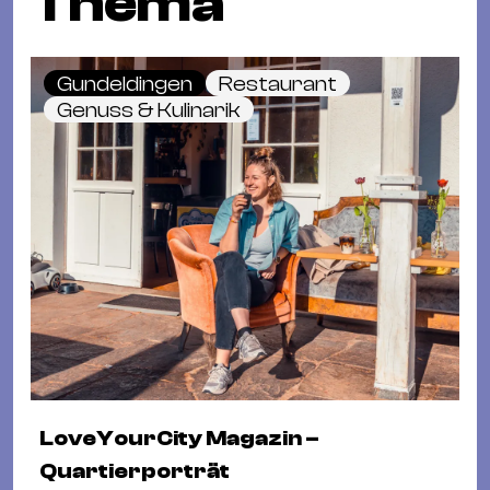
Thema
Gundeldingen
Restaurant
Genuss & Kulinarik
LoveYourCity Magazin –
Quartierporträt