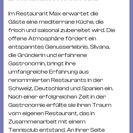
&
Kle
Im Restaurant Max erwartet die
Co
Gäste eine mediterrane Küche, die
St
frisch und saisonal zubereitet wird. Die
Wo
offene Atmosphäre fördert ein
&
entspanntes Genusserlebnis. Silvana,
Le
die Gründerin und erfahrene
Sc
Gastronomin, bringt ihre
&
umfangreiche Erfahrung aus
Uh
renommierten Restaurants in der
Bl
Schweiz, Deutschland und Spanien ein.
&
Nach einer erfolgreichen Zeit in der
Pf
Gastronomie erfüllte sie ihren Traum
Qu
vom eigenen Restaurant, das in
Zusammenarbeit mit einem
Alt
Tennisclub entstand. An ihrer Seite