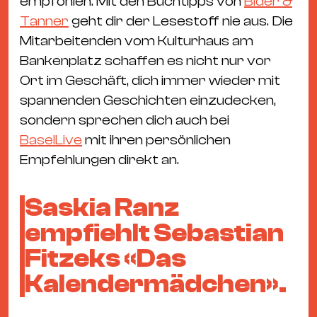
empfohlen. Mit den Buchtipps von
Bider &
Ba
Tanner
geht dir der Lesestoff nie aus. Die
Gu
Mitarbeitenden vom Kulturhaus am
Kle
Bankenplatz schaffen es nicht nur vor
Kl
Ort im Geschäft, dich immer wieder mit
St.
spannenden Geschichten einzudecken,
Jo
sondern sprechen dich auch bei
We
BaselLive
mit ihren persönlichen
Ev
Empfehlungen direkt an.
Saskia Ranz
empfiehlt Sebastian
Magazin
Newsletter
Suchen
Fitzeks «Das
Kalendermädchen».