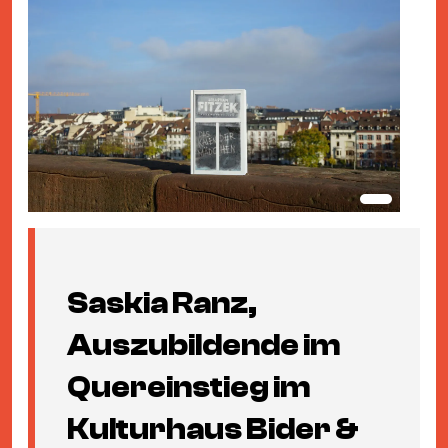
Saskia Ranz,
Auszubildende im
Quereinstieg im
Kulturhaus Bider &