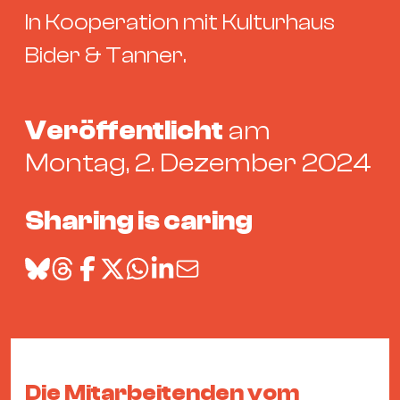
Bü
In Kooperation mit Kulturhaus
Kul
Bider & Tanner.
Re
Ba
&
Veröffentlicht
am
Pu
Montag, 2. Dezember 2024
Ca
&
Sharing is caring
Te
Ro
Bä
&
Kon
Sh
Mo
Die Mitarbeitenden vom