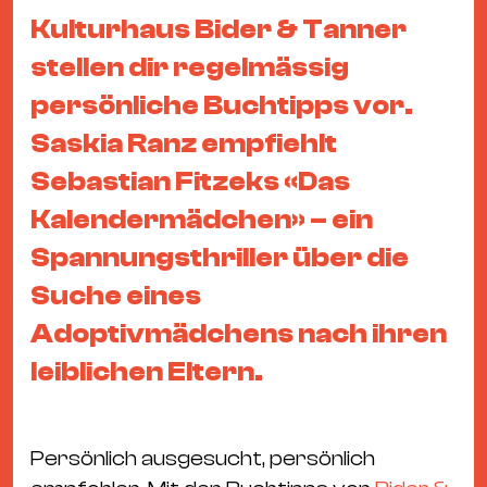
&
Kulturhaus Bider & Tanner
Kle
stellen dir regelmässig
Co
St
persönliche Buchtipps vor.
Wo
Saskia Ranz empfiehlt
&
Sebastian Fitzeks «Das
Le
Kalendermädchen» – ein
Sc
&
Spannungsthriller über die
Uh
Suche eines
Bl
Adoptivmädchens nach ihren
&
leiblichen Eltern.
Pf
Qu
Persönlich ausgesucht, persönlich
Alt