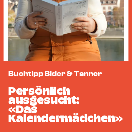
Fil
Hot
Na
&
Pa
Ku
&
Ku
Buchtipp Bider & Tanner
Mu
Th
Persönlich
Gal
&
ausgesucht:
Au
«Das
Lit
Kalendermädchen»
&