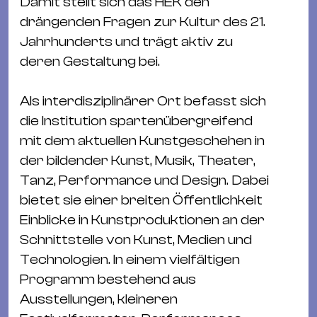
Ba
Damit stellt sich das HEK den
Gu
drängenden Fragen zur Kultur des 21.
Kle
Jahrhunderts und trägt aktiv zu
Kl
deren Gestaltung bei.
St.
Jo
Als interdisziplinärer Ort befasst sich
We
die Institution spartenübergreifend
Ev
mit dem aktuellen Kunstgeschehen in
der bildender Kunst, Musik, Theater,
Tanz, Performance und Design. Dabei
bietet sie einer breiten Öffentlichkeit
Einblicke in Kunstproduktionen an der
Schnittstelle von Kunst, Medien und
Magazin
Newsletter
Suchen
Technologien. In einem vielfältigen
Programm bestehend aus
Ausstellungen, kleineren