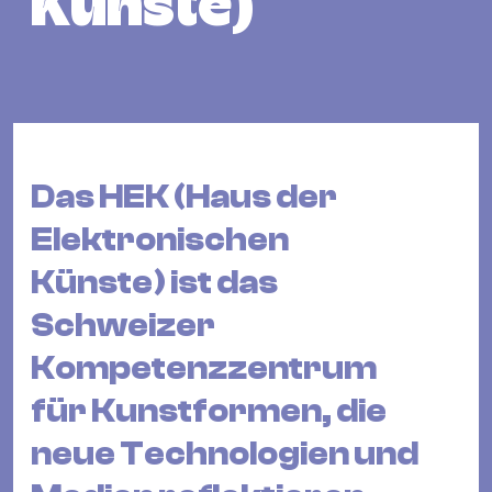
Künste)
Bü
Kul
Re
Ba
&
Pu
Das HEK (Haus der
Ca
Elektronischen
&
Te
Künste) ist das
Ro
Schweizer
Bä
&
Kompetenzzentrum
Kon
für Kunstformen, die
Sh
neue Technologien und
Mo