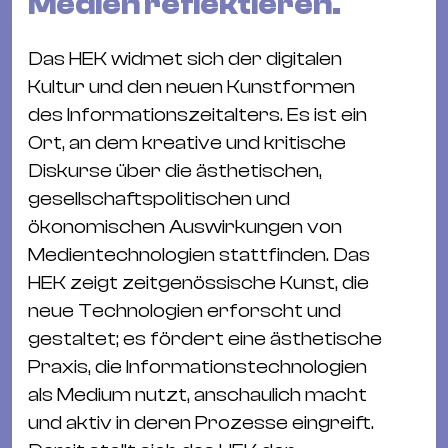
Medien reflektieren.
&
Kle
Das HEK widmet sich der digitalen
Co
Kultur und den neuen Kunstformen
St
des Informationszeitalters. Es ist ein
Wo
Ort, an dem kreative und kritische
&
Diskurse über die ästhetischen,
Le
gesellschaftspolitischen und
Sc
ökonomischen Auswirkungen von
&
Medientechnologien stattfinden. Das
Uh
HEK zeigt zeitgenössische Kunst, die
Bl
neue Technologien erforscht und
&
gestaltet; es fördert eine ästhetische
Pf
Praxis, die Informationstechnologien
Qu
als Medium nutzt, anschaulich macht
Alt
und aktiv in deren Prozesse eingreift.