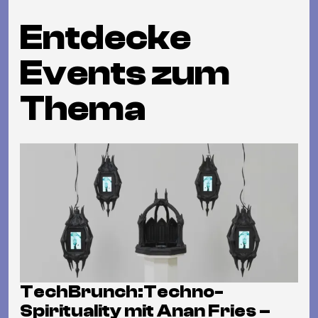
Entdecke
Events zum
Thema
TechBrunch:Techno-
Spirituality mit Anan Fries –