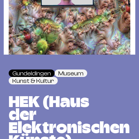
Fil
Hot
Na
&
Pa
Ku
&
Ku
Gundeldingen
Museum
Mu
Kunst & Kultur
Th
Gal
HEK (Haus
&
der
Au
Lit
Elektronischen
&