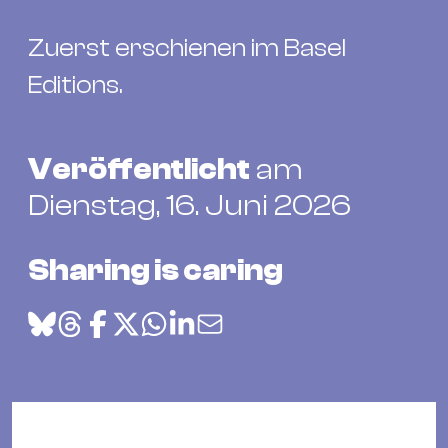
Bü
Kul
Zuerst erschienen im Basel
Re
Editions.
Ba
&
Pu
Veröffentlicht
am
Ca
Dienstag, 16. Juni 2026
&
Te
Sharing is caring
Ro
Bä
&
Kon
Sh
Mo