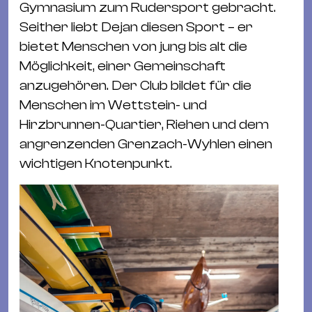
Ba
Gymnasium zum Rudersport gebracht.
Gu
Seither liebt Dejan diesen Sport – er
Kle
bietet Menschen von jung bis alt die
Kl
Möglichkeit, einer Gemeinschaft
St.
anzugehören. Der Club bildet für die
Jo
Menschen im Wettstein- und
We
Hirzbrunnen-Quartier, Riehen und dem
Ev
angrenzenden Grenzach-Wyhlen einen
wichtigen Knotenpunkt.
Magazin
Newsletter
Suchen