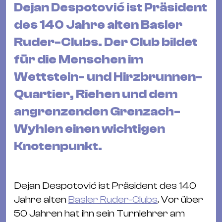
&
Dejan Despotović ist Präsident
Kle
des 140 Jahre alten Basler
Co
Ruder-Clubs. Der Club bildet
St
für die Menschen im
Wo
&
Wettstein- und Hirzbrunnen-
Le
Quartier, Riehen und dem
Sc
angrenzenden Grenzach-
&
Wyhlen einen wichtigen
Uh
Bl
Knotenpunkt.
&
Pf
Qu
Dejan Despotović ist Präsident des 140
Jahre alten
Basler Ruder-Clubs
. Vor über
Alt
50 Jahren hat ihn sein Turnlehrer am