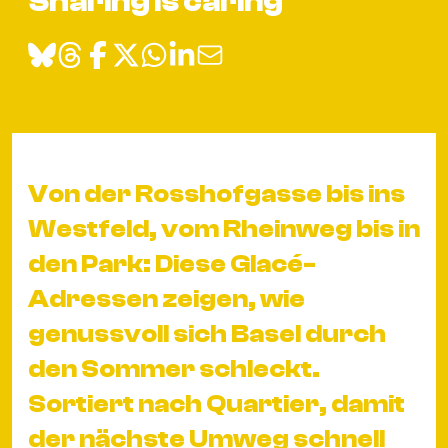
Sharing is caring
&
Kle
Co
St
Wo
&
Le
Von der Rosshofgasse bis ins
Sc
Westfeld, vom Rheinweg bis in
&
den Park: Diese Glacé-
Uh
Bl
Adressen zeigen, wie
&
genussvoll sich Basel durch
Pf
den Sommer schleckt.
Qu
Sortiert nach Quartier, damit
Alt
der nächste Umweg schnell