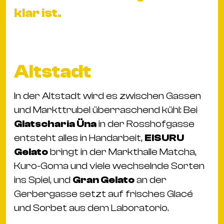
Ba
klar ist.
Gu
Kle
Kl
St.
Altstadt
Jo
We
In der Altstadt wird es zwischen Gassen
Ev
und Markttrubel überraschend kühl: Bei
Glatscharia Üna
in der Rosshofgasse
entsteht alles in Handarbeit,
EISURU
Gelato
bringt in der Markthalle Matcha,
Kuro-Goma und viele wechselnde Sorten
Magazin
Newsletter
Suchen
ins Spiel, und
Gran Gelato
an der
Gerbergasse setzt auf frisches Glacé
und Sorbet aus dem Laboratorio.