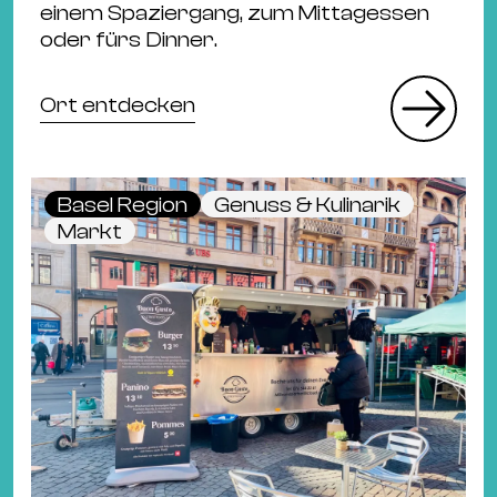
&
einem Spaziergang, zum Mittagessen
oder fürs Dinner.
Kle
Co
St
Ort entdecken
Wo
&
Le
Basel Region
Genuss & Kulinarik
Sc
Markt
&
Uh
Bl
&
Pf
Qu
Alt