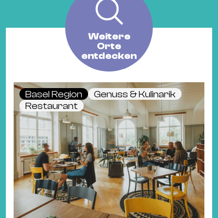
Weitere
Orte
entdecken
Basel Region
Genuss & Kulinarik
Restaurant