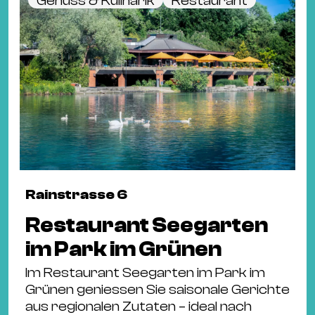
Bü
Genuss & Kulinarik
Restaurant
Kul
Re
Ba
&
Pu
Ca
&
Te
Ro
Rainstrasse 6
Bä
Restaurant Seegarten
&
im Park im Grünen
Kon
Sh
Im Restaurant Seegarten im Park im
Grünen geniessen Sie saisonale Gerichte
Mo
aus regionalen Zutaten – ideal nach