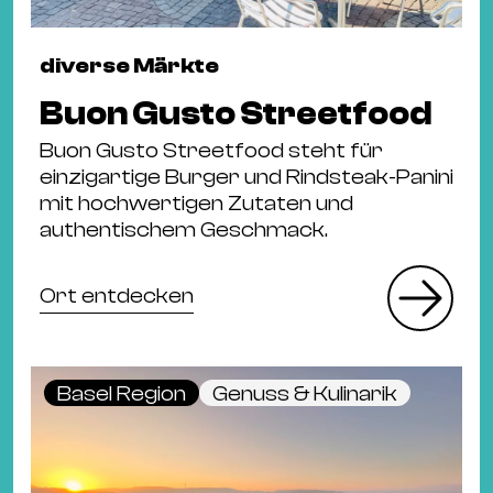
Ba
Gu
Kle
diverse Märkte
Kl
Buon Gusto Streetfood
St.
Buon Gusto Streetfood steht für
Jo
einzigartige Burger und Rindsteak-Panini
We
mit hochwertigen Zutaten und
Ev
authentischem Geschmack.
Ort entdecken
Magazin
Newsletter
Suchen
Basel Region
Genuss & Kulinarik