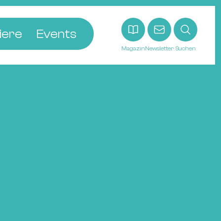
iere
Events
Magazin
Newsletter
Suchen
adt
etten
ldingen
asel
n
ck
ohann
tein