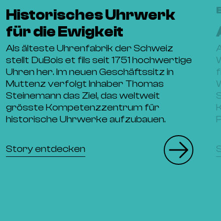
Historisches Uhrwerk
für die Ewigkeit
Als älteste Uhrenfabrik der Schweiz
A
stellt DuBois et fils seit 1751 hochwertige
W
Uhren her. Im neuen Geschäftssitz in
f
Muttenz verfolgt Inhaber Thomas
Steinemann das Ziel, das weltweit
S
grösste Kompetenzzentrum für
historische Uhrwerke aufzubauen.
Story entdecken