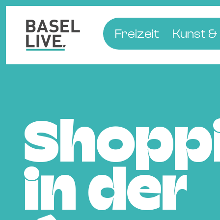
Freizeit
Kunst & 
Musik & Konzert
Museen
Club & Party
Theate
Familie & Kinder
Galerien
Shopp
Kino & Film
Literat
Hotels
Natur & Parks
in der