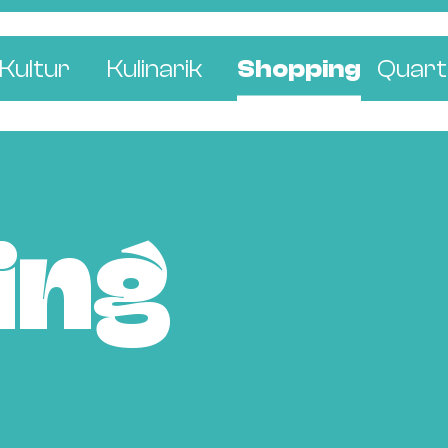
Kultur
Kulinarik
Shopping
Quart
e
Restaurants
Mode & Kleider
Altst
r
Bars & Pubs
Concept Stores
Bachl
 & Ausstellungen
Cafés & Tea Rooms
Wohnen & Leben
Gunde
ing
ur & Bücher
Bäckereien & Konditoreien
Schmuck & Uhren
Kleinb
Blumen & Pflanze
Klybe
St. J
Wetts