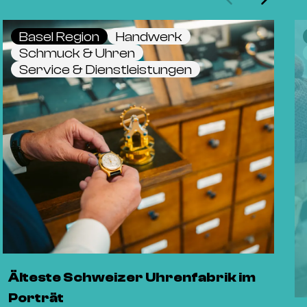
Basel Region
Handwerk
Schmuck & Uhren
Service & Dienstleistungen
Älteste Schweizer Uhrenfabrik im
Porträt